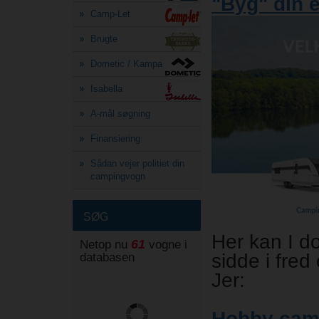
"Byg" din 
Camp-Let
Brugte
Dometic / Kampa
Isabella
A-mål søgning
Finansiering
Sådan vejer politiet din
campingvogn
SØG
Her kan I d
61
Netop nu
vogne i
sidde i fred 
databasen
Jer:
Hobby cam