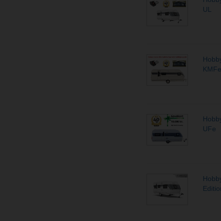
UL
Hobby
KMF
Hobby
UFe
Hobby
Editi