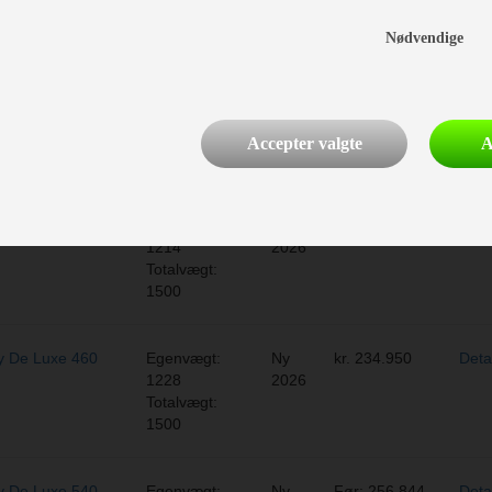
Totalvægt:
1500
Nødvendige
 De Luxe 400
Egenvægt:
Ny
Før: 219.047
Deta
1121
2025
kr. 209.900
Totalvægt:
Accepter valgte
A
1500
 De Luxe 460
Egenvægt:
Ny
kr. 244.950
Deta
1214
2026
Totalvægt:
1500
 De Luxe 460
Egenvægt:
Ny
kr. 234.950
Deta
1228
2026
Totalvægt:
1500
 De Luxe 540
Egenvægt:
Ny
Før: 256.844
Deta