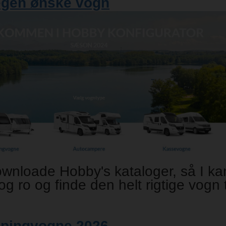
egen ønske vogn
ownloade Hobby's kataloger, så I ka
og ro og finde den helt rigtige vogn t
pingvogne 2026