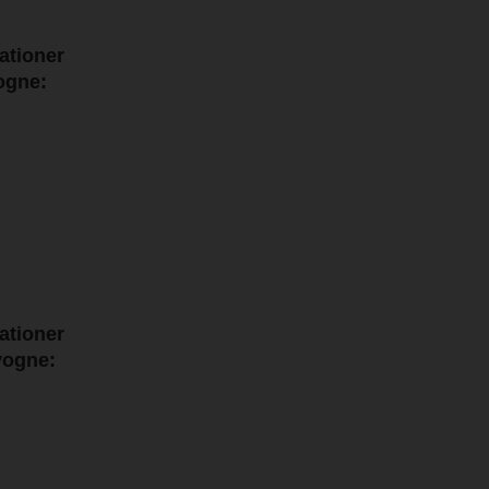
kationer
ogne:
kationer
vogne: