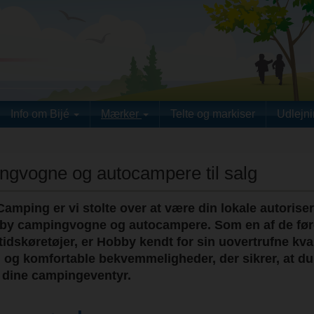
Info om Bijé
Mærker
Telte og markiser
Udlejn
gvogne og autocampere til salg
 Camping er vi stolte over at være din lokale autorise
bby campingvogne og autocampere. Som en af de fø
tidskøretøjer, er Hobby kendt for sin uovertrufne kval
 og komfortable bekvemmeligheder, der sikrer, at du
f dine campingeventyr.