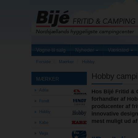
Vogne til salg
Nyheder
Værksted
Forside
Mærker
Hobby
Hobby campin
MÆRKER
Adria
Hos Bijé Fritid &
forhandler af Ho
Fendt
producenter af fri
Hobby
innovative design
mest muligt ud a
Kabe
Vega