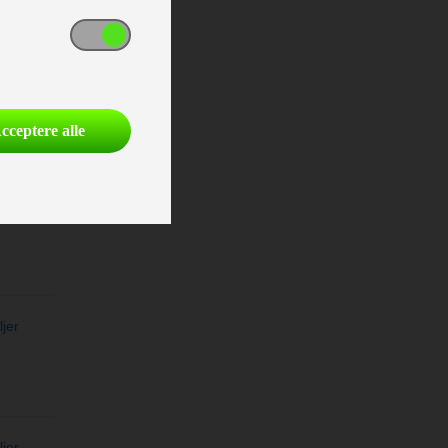
ljer
cceptere alle
ljer
ljer
ljer