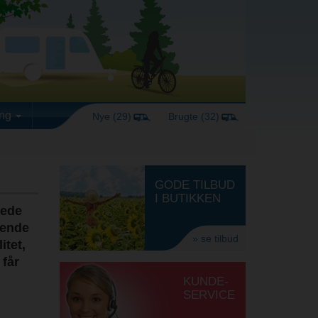
ing
Nye (29)
Brugte (32)
GODE TILBUD
I BUTIKKEN
rede
rende
» se tilbud
itet,
 får
KUNDE-
SERVICE