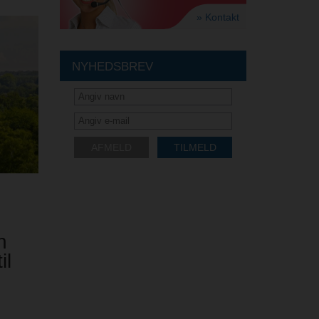
» Kontakt
NYHEDSBREV
AFMELD
TILMELD
n
il