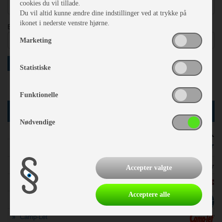
cookies du vil tillade.
Du vil altid kunne ændre dine indstillinger ved at trykke på
ikonet i nederste venstre hjørne.
E-mail *
Marketing
OPRET SAMTYKKE
Statistiske
Funktionelle
MÆRKER
Nødvendige
Adria
Fendt
Hobby
Accepter valgte
Kabe
Acceptere alle
Vega
Camp-Let