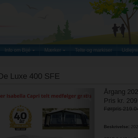
Info om Bijé
Mærker
Telte og markiser
Udlejn
De Luxe 400 SFE
Årgang 20
Next
Pris kr. 209
Førpris 219.0
Beskrivelse:
20