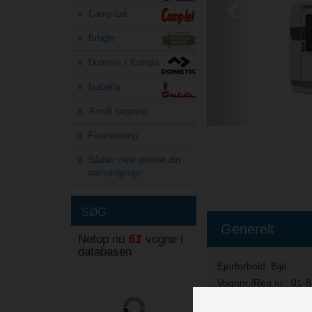
Camp-Let
Brugte
Dometic / Kampa
Isabella
A-mål søgning
Finansiering
Sådan vejer politiet din
campingvogn
SØG
Generelt
61
Netop nu
vogne i
databasen
Ejerforhold:
Bijé
Vognnr./Reg nr.:
01-
Bredde i cm.:
230