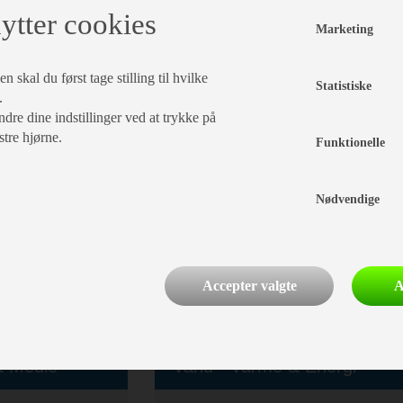
ti
Dobbeltseng
ytter cookies
model - IKKE PÅ
Fransk seng
Marketing
Hæve/sænkebord
Sidesiddegruppe
 skal du først tage stilling til hvilke
Statistiske
.
dre dine indstillinger ved at trykke på
assis &
stre hjørne.
Funktionelle
Køkken - Bad & Toilet
Toiletrum
Nødvendige
Kassettetoilet
Brusebund
3 gasblus
Køleskab
Accepter valgte
A
Køleskabsstørrelse:
133 l.
 & Medie
Vand - Varme & Energi