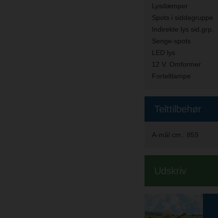
Lysdæmper
Spots i siddegruppe
Indirekte lys sid.grp.
Senge-spots
LED lys
12 V. Omformer
Forteltlampe
Telttilbehør
A-mål cm.:
859
Udskriv