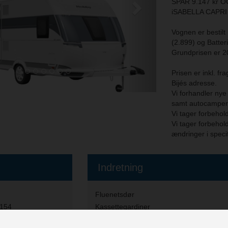
SPAR 9.147 kr
iSABELLA CAPRI
Vognen er bestil
(2.899) og Batter
Grundprisen er 2
Prisen er inkl. fr
Bijés adresse.
Vi forhandler ny
samt autocamper 
Vi tager forbehold 
Vi tager forbehold 
ændringer i speci
Indretning
Fluenetsdør
8154
Kassettegardiner
Rullegardiner