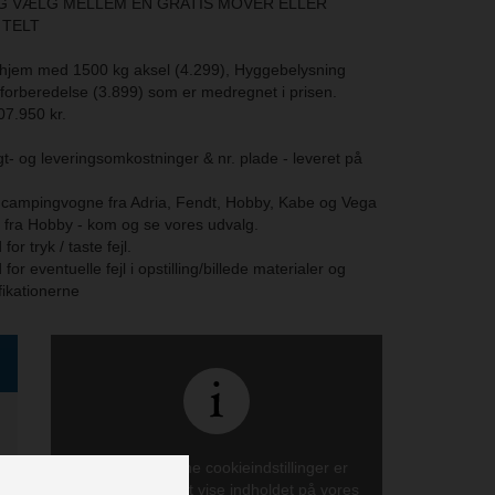
 OG VÆLG MELLEM EN GRATIS MOVER ELLER
 TELT
t hjem med 1500 kg aksel (4.299), Hyggebelysning
iforberedelse (3.899) som er medregnet i prisen.
07.950 kr.
agt- og leveringsomkostninger & nr. plade - leveret på
e campingvogne fra Adria, Fendt, Hobby, Kabe og Vega
fra Hobby - kom og se vores udvalg.
for tryk / taste fejl.
for eventuelle fejl i opstilling/billede materialer og
fikationerne
På grund af dine cookieindstillinger er
det ikke muligt at vise indholdet på vores