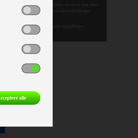
side. Så benyt enten eksternt link eller
opdater dine cookieindstillinger.
Gå til cookie indstillinger
;
cceptere alle