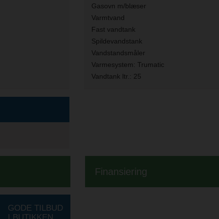
Gasovn m/blæser
Varmtvand
Fast vandtank
Spildevandstank
Vandstandsmåler
Varmesystem:
Trumatic
Vandtank ltr.:
25
Finansiering
GODE TILBUD
I BUTIKKEN