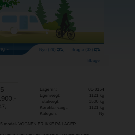
ing
Nye (29)
Brugte (32)
Tilbage
25
Lagernr.:
01-8154
Egenvægt:
1121 kg
.900,-
Totalvægt:
1500 kg
47,-
Køreklar vægt:
1121 kg
Kategori:
Ny
25 model- VOGNEN ER IKKE PÅ LAGER