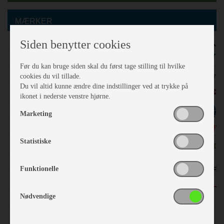
MÆRKER
Adria
Siden benytter cookies
Fendt
Før du kan bruge siden skal du først tage stilling til hvilke
Hobby
cookies du vil tillade.
Du vil altid kunne ændre dine indstillinger ved at trykke på
Kabe
ikonet i nederste venstre hjørne.
Vega
Marketing
Camp-Let
Statistiske
Brugte
Dometic / Kampa
Funktionelle
Isabella
Nødvendige
A-mål søgning
Finansiering