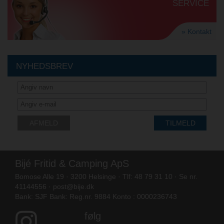
SERVICE
» Kontakt
NYHEDSBREV
AFMELD
TILMELD
Bijé Fritid & Camping ApS
Bomose Alle 19 · 3200 Helsinge · Tlf: 48 79 31 10 · Se nr.
41144556 ·
post@bije.dk
Bank: SJF Bank: Reg.nr. 9884 Konto : 0000236743
følg