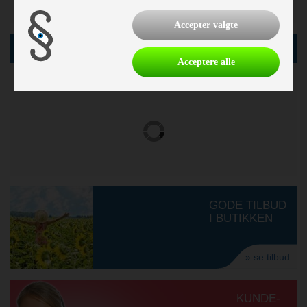
Sådan vejer politiet din campingvogn
Accepter valgte
SØG
Acceptere alle
61
Netop nu
vogne i databasen
GODE TILBUD
I BUTIKKEN
» se tilbud
KUNDE-