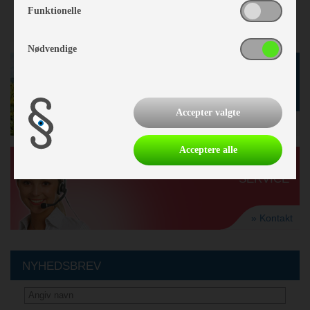
Funktionelle
Nødvendige
GODE TILBUD
I BUTIKKEN
Accepter valgte
» se tilbud
Acceptere alle
KUNDE-
SERVICE
» Kontakt
NYHEDSBREV