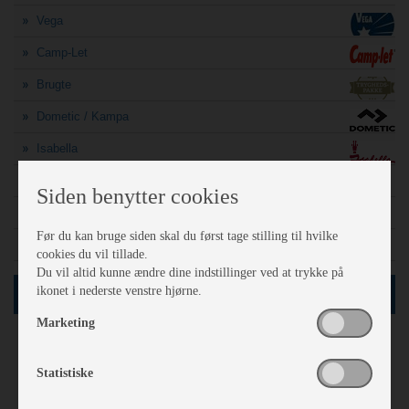
Vega
Camp-Let
Brugte
Dometic / Kampa
Isabella
A-mål søgning
Siden benytter cookies
Finansiering
Før du kan bruge siden skal du først tage stilling til hvilke
Sådan vejer politiet din campingvogn
cookies du vil tillade.
Du vil altid kunne ændre dine indstillinger ved at trykke på
ikonet i nederste venstre hjørne.
SØG
Marketing
61
Netop nu
vogne i databasen
Statistiske