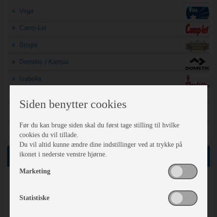
Vega
Camp-Let
Brugte
Dometic / Kampa
Isabella
A-mål søgning
Siden benytter cookies
Finansiering
Før du kan bruge siden skal du først tage stilling til hvilke
Sådan vejer politiet din campingvogn
cookies du vil tillade.
Du vil altid kunne ændre dine indstillinger ved at trykke på
ikonet i nederste venstre hjørne.
SØG
Marketing
61
Netop nu
vogne i databasen
Statistiske