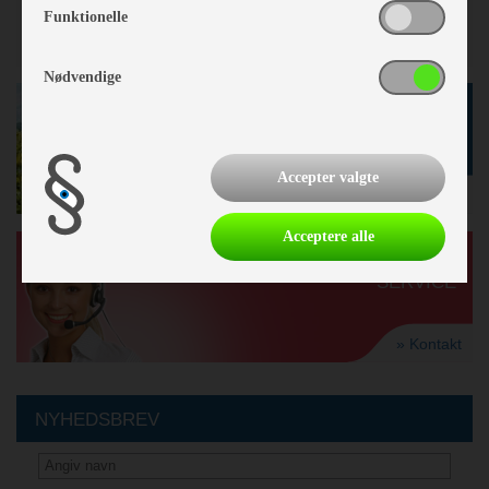
Funktionelle
Nødvendige
GODE TILBUD
I BUTIKKEN
Accepter valgte
» se tilbud
Acceptere alle
KUNDE-
SERVICE
» Kontakt
NYHEDSBREV