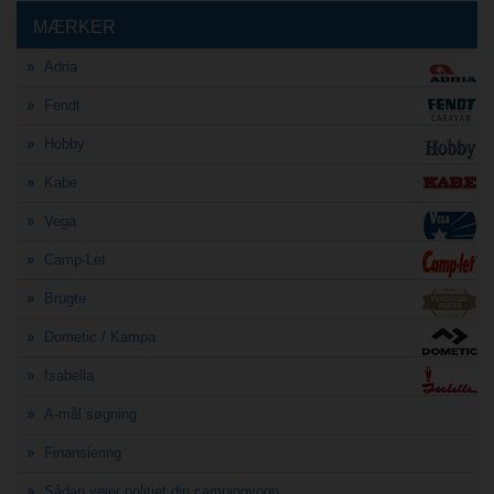
MÆRKER
Adria
Fendt
Hobby
Kabe
Vega
Camp-Let
Brugte
Dometic / Kampa
Isabella
A-mål søgning
Finansiering
Sådan vejer politiet din campingvogn