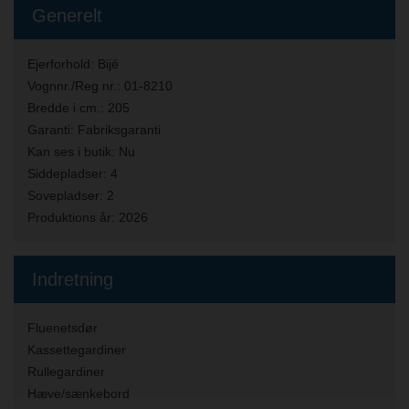
Generelt
Ejerforhold:
Bijé
Vognnr./Reg nr.:
01-8210
Bredde i cm.:
205
Garanti:
Fabriksgaranti
Kan ses i butik:
Nu
Siddepladser:
4
Sovepladser:
2
Produktions år:
2026
Indretning
Fluenetsdør
Kassettegardiner
Rullegardiner
Hæve/sænkebord