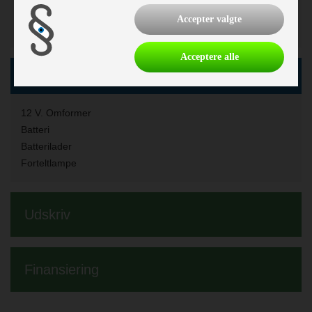
Kompressor køleskab
Accepter valgte
Køleskabsstørrelse:
57 l.
Acceptere alle
El, Elektronik & Medie
12 V. Omformer
Batteri
Batterilader
Forteltlampe
Udskriv
Finansiering