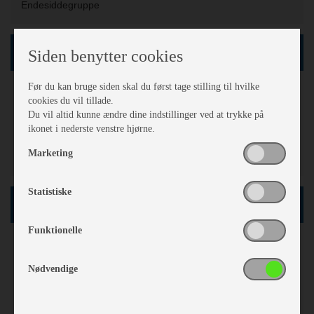
Endesiddegruppe
Karrosseri, Chassis & Magasiner
Siden benytter cookies
Før du kan bruge siden skal du først tage stilling til hvilke
Støddæmpere
cookies du vil tillade.
Stabilisator
Du vil altid kunne ændre dine indstillinger ved at trykke på
Alufælge
ikonet i nederste venstre hjørne.
Fluenetsdør
Marketing
Glasfibertag- og vognsider
Statistiske
Køkken - Bad & Toilet
Funktionelle
Toiletrum
Kassettetoilet
Nødvendige
Brusebund
Vindue i toiletrum
2 gasblus