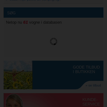
SØG
61
Netop nu
vogne i databasen
GODE TILBUD
I BUTIKKEN
» se tilbud
KUNDE-
SERVICE