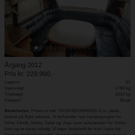
Årgang 2012
Pris kr. 229.900,-
Lagernr.:
61
Egenvægt:
1780 kg
Totalvægt:
2650 kg
Kategori:
Brugt
Beskrivelse:
Prisen er inkl. TRYGHEDSPAKKEN & nr. plade -
leveret på Bijés adresse. Vi forhandler nye campingvogne fra
Adria, Fendt, Hobby, Kabe og Vega samt autocamper fra Hobby -
kom og se vores udvalg. Vi tager forbehold for tryk / taste fejl.
Vægt spændt på bilen KG. Vognen sælges for en kunde, men vi