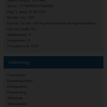
Vognnr./Reg nr.:
09-2666
Stel nr.:
YT768R0012T000026
Reg. 1. gang:
11-06-2012
Bredde i cm.:
250
Garanti:
12 mdr. 100 % garanti ved køb af tryghedspakken
Kan ses i butik:
NU
Siddepladser:
8
Sovepladser:
6
Produktions år:
2012
Indretning
Fluenetsdør
Kassettegardiner
Rullegardiner
Fransk seng
Skabskøje
Sengetæppe