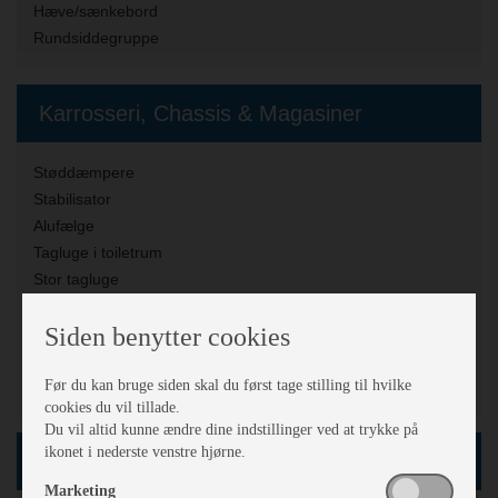
Hæve/sænkebord
Rundsiddegruppe
Karrosseri, Chassis & Magasiner
Støddæmpere
Stabilisator
Alufælge
Tagluge i toiletrum
Stor tagluge
Myggenet
Siden benytter cookies
Fluenetsdør
Skilem
Før du kan bruge siden skal du først tage stilling til hvilke
Mover mærke:
NEJ
cookies du vil tillade.
Du vil altid kunne ændre dine indstillinger ved at trykke på
ikonet i nederste venstre hjørne.
Køkken - Bad & Toilet
Marketing