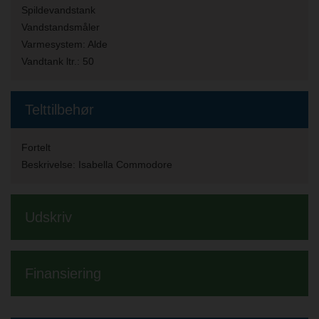
Spildevandstank
Vandstandsmåler
Varmesystem:
Alde
Vandtank ltr.:
50
Telttilbehør
Fortelt
Beskrivelse:
Isabella Commodore
Udskriv
Finansiering