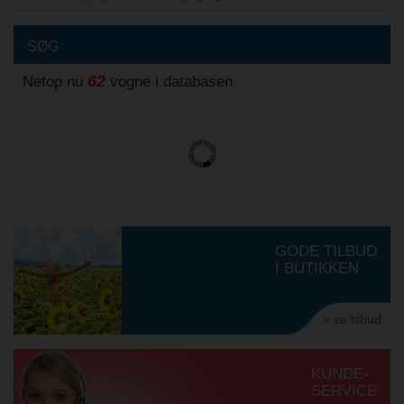
SØG
62
Netop nu
vogne i databasen
GODE TILBUD
I BUTIKKEN
» se tilbud
KUNDE-
SERVICE