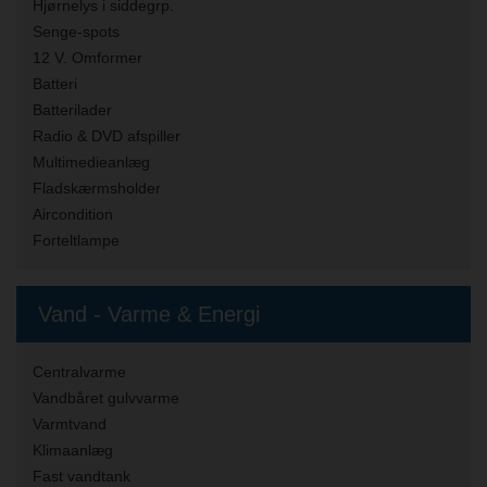
Hjørnelys i siddegrp.
Senge-spots
12 V. Omformer
Batteri
Batterilader
Radio & DVD afspiller
Multimedieanlæg
Fladskærmsholder
Aircondition
Forteltlampe
Vand - Varme & Energi
Centralvarme
Vandbåret gulvvarme
Varmtvand
Klimaanlæg
Fast vandtank