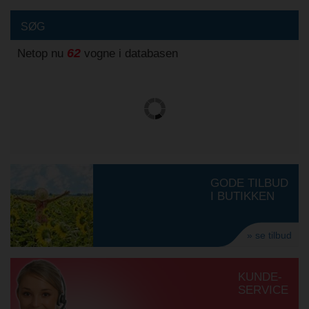
SØG
62
Netop nu
vogne i databasen
GODE TILBUD
I BUTIKKEN
» se tilbud
KUNDE-
SERVICE