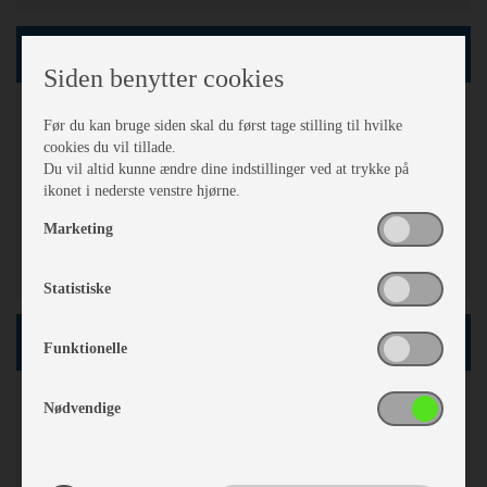
Karrosseri, Chassis & Magasiner
Siden benytter cookies
Stabilisator
Før du kan bruge siden skal du først tage stilling til hvilke
Holder til 2 cykler
cookies du vil tillade.
Mover
Du vil altid kunne ændre dine indstillinger ved at trykke på
Stor tagluge
ikonet i nederste venstre hjørne.
Myggenet
Marketing
Fluenetsdør
Serviceklap
Statistiske
Køkken - Bad & Toilet
Funktionelle
Kassettetoilet
Nødvendige
Brusekabine
3 gasblus
Stort "slimline"køleskab