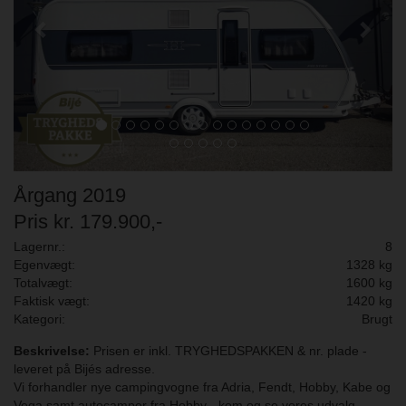
Årgang 2019
Pris kr. 179.900,-
Lagernr.:
8
Egenvægt:
1328 kg
Totalvægt:
1600 kg
Faktisk vægt:
1420 kg
Kategori:
Brugt
Beskrivelse:
Prisen er inkl. TRYGHEDSPAKKEN & nr. plade -
leveret på Bijés adresse.
Vi forhandler nye campingvogne fra Adria, Fendt, Hobby, Kabe og
Vega samt autocamper fra Hobby - kom og se vores udvalg.