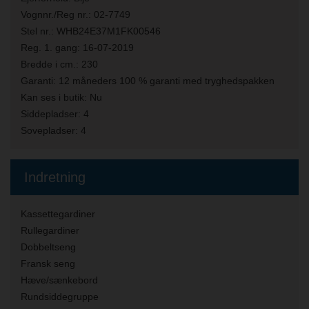
Vognnr./Reg nr.:
02-7749
Stel nr.:
WHB24E37M1FK00546
Reg. 1. gang:
16-07-2019
Bredde i cm.:
230
Garanti:
12 måneders 100 % garanti med tryghedspakken
Kan ses i butik:
Nu
Siddepladser:
4
Sovepladser:
4
Indretning
Kassettegardiner
Rullegardiner
Dobbeltseng
Fransk seng
Hæve/sænkebord
Rundsiddegruppe