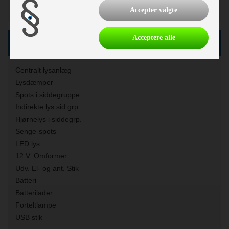
Køleskabsstørrelse:
142 l
Accepter valgte
Acceptere alle
El, Elektronik & Medie
Centralt lysanlæg
Lysdæmper
Spots i siddegruppe
Indirekte lys sid.grp.
Hjørnelys i siddegrp.
Senge-spots
LED lys
12 V. Omformer
Udv. El- og ant. Stik
Batteri
Batterilader
Forteltlampe
USB stik