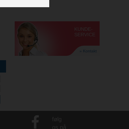
KUNDE-
SERVICE
» Kontakt
følg
os på