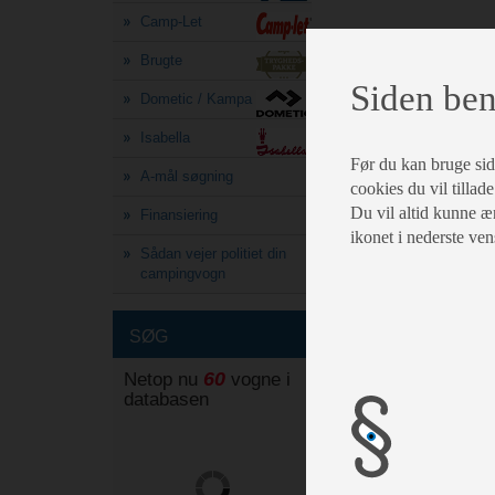
Camp-Let
Brugte
Siden ben
Dometic / Kampa
Isabella
Før du kan bruge siden
A-mål søgning
cookies du vil tillade
Du vil altid kunne æn
Finansiering
ikonet i nederste ven
Sådan vejer politiet din
campingvogn
SØG
60
Netop nu
vogne i
databasen