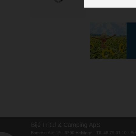
Bijé Fritid & Camping ApS
Bomose Alle 19 · 3200 Helsinge · Tlf: 48 79 31 10 · S