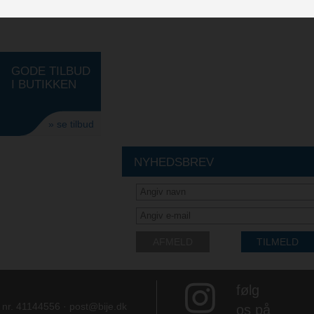
GODE TILBUD
I BUTIKKEN
» se tilbud
NYHEDSBREV
AFMELD
TILMELD
følg
e nr. 41144556 ·
post@bije.dk
os på