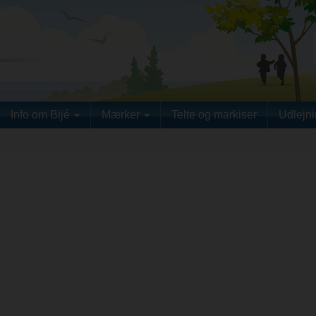
Info om Bijé
Mærker
Telte og markiser
Udlejn