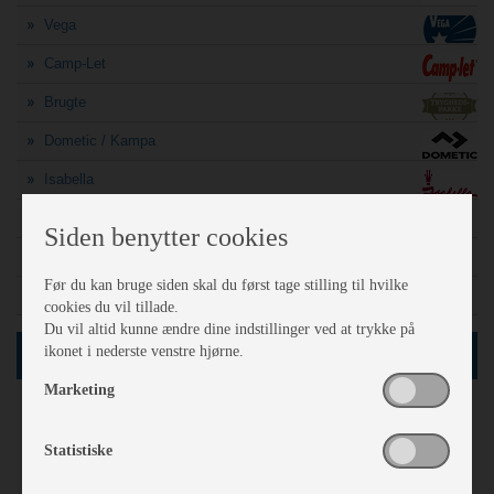
Vega
Camp-Let
Brugte
Dometic / Kampa
Isabella
A-mål søgning
Siden benytter cookies
Finansiering
Før du kan bruge siden skal du først tage stilling til hvilke
Sådan vejer politiet din campingvogn
cookies du vil tillade.
Du vil altid kunne ændre dine indstillinger ved at trykke på
ikonet i nederste venstre hjørne.
SØG
Marketing
61
Netop nu
vogne i databasen
Statistiske