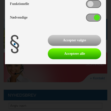
Funktionelle
Nødvendige
GODE TILBUD
I BUTIKKEN
Accepter valgte
» se tilbud
Acceptere alle
KUNDE-
SERVICE
» Kontakt
NYHEDSBREV