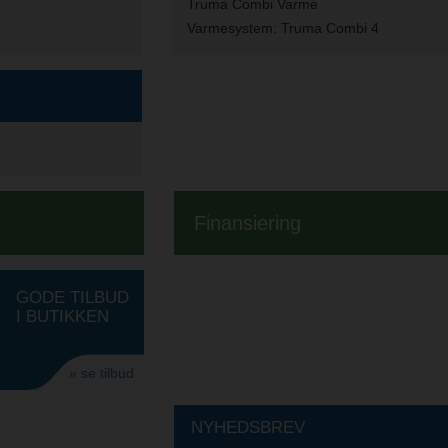
Truma Combi Varme
Varmesystem:
Truma Combi 4
Finansiering
GODE TILBUD
I BUTIKKEN
» se tilbud
NYHEDSBREV