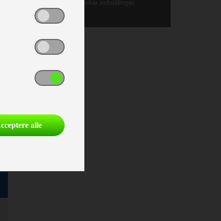
Gå til cookie indstillinger
;
cceptere alle