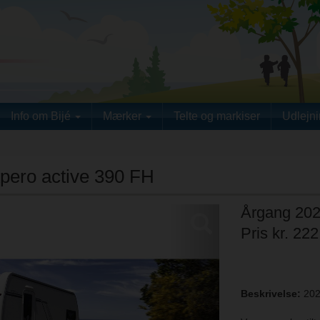
Info om Bijé
Mærker
Telte og markiser
Udlejn
pero active 390 FH
Årgang 20
Next
Pris kr. 222
Beskrivelse:
202