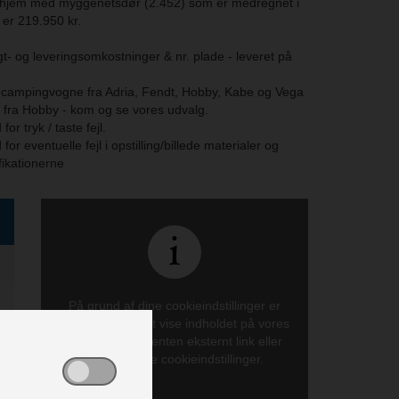
t hjem med myggenetsdør (2.452) som er medregnet i
 er 219.950 kr.
agt- og leveringsomkostninger & nr. plade - leveret på
e campingvogne fra Adria, Fendt, Hobby, Kabe og Vega
fra Hobby - kom og se vores udvalg.
for tryk / taste fejl.
for eventuelle fejl i opstilling/billede materialer og
fikationerne
På grund af dine cookieindstillinger er
det ikke muligt at vise indholdet på vores
side. Så benyt enten eksternt link eller
opdater dine cookieindstillinger.