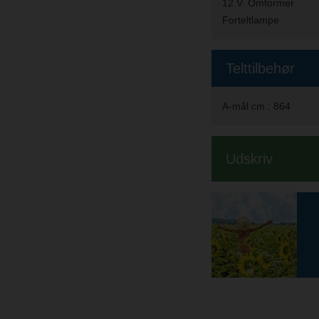
12 V. Omformer
Forteltlampe
Telttilbehør
A-mål cm.:
864
Udskriv