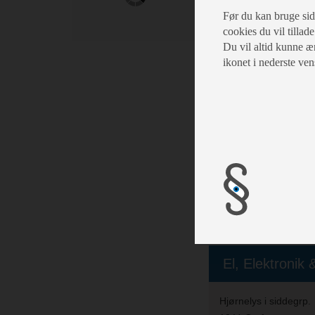
Sovepladser:
4
Før du kan bruge siden
cookies du vil tillade
Du vil altid kunne æn
Karrosseri, Ch
ikonet i nederste ven
Magasiner
Stabilisator
Myggenet
Fluenetsdør
Serviceklap
El, Elektronik
Hjørnelys i siddegrp.