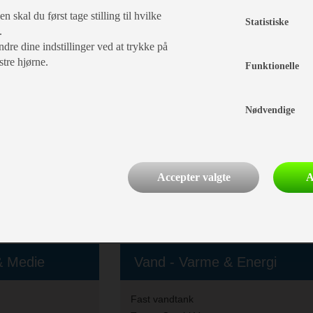
 skal du først tage stilling til hvilke
Statistiske
.
dre dine indstillinger ved at trykke på
assis &
Køkken - Bad & Toilet
stre hjørne.
Funktionelle
Toiletrum
Nødvendige
Kassettetoilet
Brusebund
Vindue i toiletrum
3 gasblus
Accepter valgte
A
Endekøkken
Køleskab
Køleskabsstørrelse:
98
 & Medie
Vand - Varme & Energi
Fast vandtank