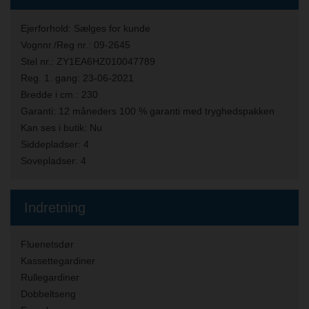
Ejerforhold:
Sælges for kunde
Vognnr./Reg nr.:
09-2645
Stel nr.:
ZY1EA6HZ010047789
Reg. 1. gang:
23-06-2021
Bredde i cm.:
230
Garanti:
12 måneders 100 % garanti med tryghedspakken
Kan ses i butik:
Nu
Siddepladser:
4
Sovepladser:
4
Indretning
Fluenetsdør
Kassettegardiner
Rullegardiner
Dobbeltseng