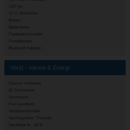
LED lys
12 V. Omformer
Batteri
Batterilader
Fladskærmsholder
Forteltlampe
Bluetooth højtaler
Vand - Varme & Energi
Gasovn m/blæser
El. Gulvvarme
Varmtvand
Fast vandtank
Vandstandsmåler
Varmesystem:
Trumatic
Vandtank ltr.:
40 ltr.