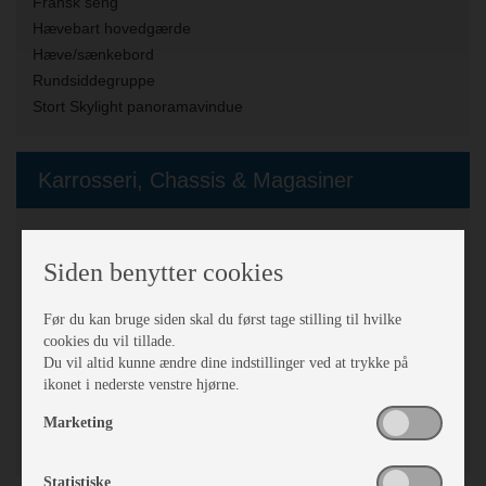
Fransk seng
Hævebart hovedgærde
Hæve/sænkebord
Rundsiddegruppe
Stort Skylight panoramavindue
Karrosseri, Chassis & Magasiner
Stabilisator
Alufælge
Siden benytter cookies
Mover
Stor tagluge
Før du kan bruge siden skal du først tage stilling til hvilke
cookies du vil tillade.
Vindue i dør
Du vil altid kunne ændre dine indstillinger ved at trykke på
Fluenetsdør
ikonet i nederste venstre hjørne.
Serviceklap
Glasfibertag- og vognsider
Marketing
Mover mærke:
Enduro Premium
Statistiske