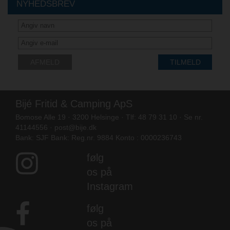
NYHEDSBREV
AFMELD
TILMELD
Bijé Fritid & Camping ApS
Bomose Alle 19 · 3200 Helsinge · Tlf: 48 79 31 10 · Se nr.
41144556 ·
post@bije.dk
Bank: SJF Bank: Reg.nr. 9884 Konto : 0000236743
følg
os på
Instagram
følg
os på