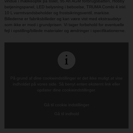
vindue i mælkeoptik på toilet, 95 Ah AGM forbrugsbatteri, Hobby
betjeningspanel, LED belysning i beboelse, TRUMA Combi 4 inkl.
10 L varmtvandsbeholder og frostsikringsventil, markise.
Billederne er fabriksbilleder og kan være vist med ekstraudstyr
som ikke er med i grundprisen. Vi tager forbehold for eventuelle
fejl i opstilling/billede materialer og ændringer i specifikationerne.
På grund af dine cookieindstillinger er det ikke muligt at vise
indholdet på vores side. Så benyt enten eksternt link eller
opdater dine cookieindstillinger.
Gå til cookie indstillinger
Gå til indhold