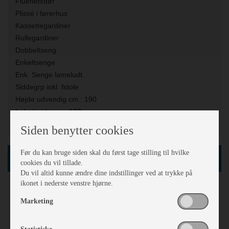
Fluenetsdør
Plissé i førerhus
Kassettegardiner
Rullegardiner
Dobbeltseng
Enkeltsenge
Enk. Senge lameludt.
Siddegrp inkl. fstole
Højde udvendig cm.:
190
Indv. højde cm.:
190
Senge mål:
201*92 / 181*92
Siden benytter cookies
Før du kan bruge siden skal du først tage stilling til hvilke
Auto Camper
cookies du vil tillade.
Du vil altid kunne ændre dine indstillinger ved at trykke på
ikonet i nederste venstre hjørne.
Van
Kassevogn
Marketing
Turbo
Automatgear