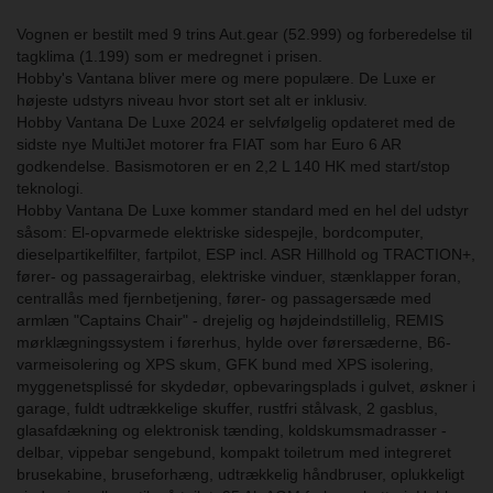
Vognen er bestilt med 9 trins Aut.gear (52.999) og forberedelse til
tagklima (1.199) som er medregnet i prisen.
Hobby's Vantana bliver mere og mere populære. De Luxe er
højeste udstyrs niveau hvor stort set alt er inklusiv.
Hobby Vantana De Luxe 2024 er selvfølgelig opdateret med de
sidste nye MultiJet motorer fra FIAT som har Euro 6 AR
godkendelse. Basismotoren er en 2,2 L 140 HK med start/stop
teknologi.
Hobby Vantana De Luxe kommer standard med en hel del udstyr
såsom: El-opvarmede elektriske sidespejle, bordcomputer,
dieselpartikelfilter, fartpilot, ESP incl. ASR Hillhold og TRACTION+,
fører- og passagerairbag, elektriske vinduer, stænklapper foran,
centrallås med fjernbetjening, fører- og passagersæde med
armlæn "Captains Chair" - drejelig og højdeindstillelig, REMIS
mørklægningssystem i førerhus, hylde over førersæderne, B6-
varmeisolering og XPS skum, GFK bund med XPS isolering,
myggenetsplissé for skydedør, opbevaringsplads i gulvet, øskner i
garage, fuldt udtrækkelige skuffer, rustfri stålvask, 2 gasblus,
glasafdækning og elektronisk tænding, koldskumsmadrasser -
delbar, vippebar sengebund, kompakt toiletrum med integreret
brusekabine, bruseforhæng, udtrækkelig håndbruser, oplukkeligt