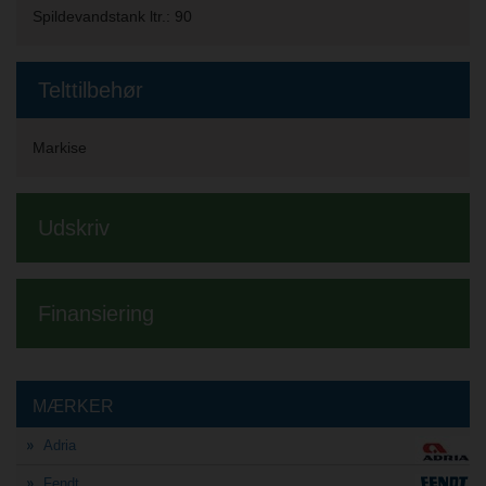
Spildevandstank ltr.:
90
Telttilbehør
Markise
Udskriv
Finansiering
MÆRKER
Adria
Fendt