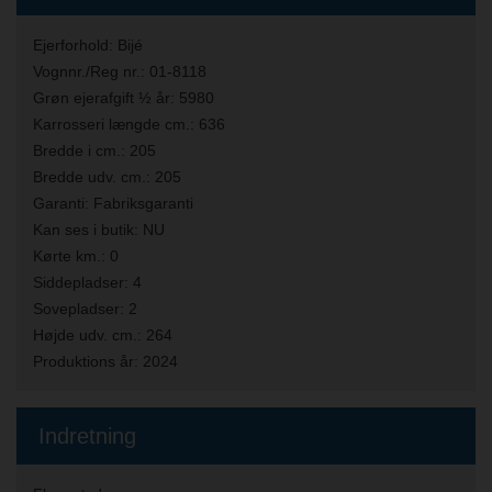
Ejerforhold:
Bijé
Vognnr./Reg nr.:
01-8118
Grøn ejerafgift ½ år:
5980
Karrosseri længde cm.:
636
Bredde i cm.:
205
Bredde udv. cm.:
205
Garanti:
Fabriksgaranti
Kan ses i butik:
NU
Kørte km.:
0
Siddepladser:
4
Sovepladser:
2
Højde udv. cm.:
264
Produktions år:
2024
Indretning