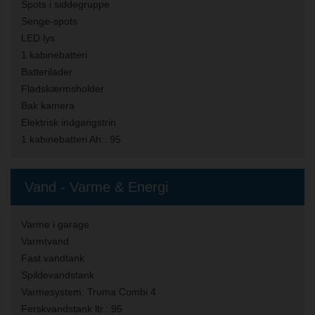
Spots i siddegruppe
Senge-spots
LED lys
1 kabinebatteri
Batterilader
Fladskærmsholder
Bak kamera
Elektrisk indgangstrin
1 kabinebatteri Ah::
95
Vand - Varme & Energi
Varme i garage
Varmtvand
Fast vandtank
Spildevandstank
Varmesystem:
Truma Combi 4
Ferskvandstank ltr.:
95