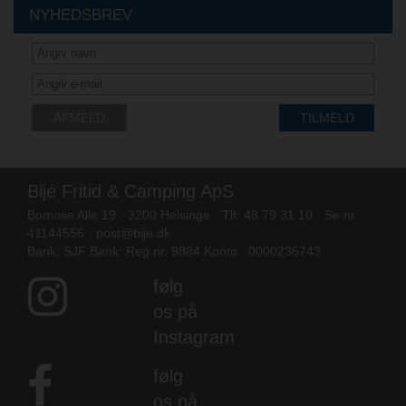
NYHEDSBREV
AFMELD
TILMELD
Bijé Fritid & Camping ApS
Bomose Alle 19 · 3200 Helsinge · Tlf: 48 79 31 10 · Se nr.
41144556 ·
post@bije.dk
Bank: SJF Bank: Reg.nr. 9884 Konto : 0000236743
følg
os på
Instagram
følg
os på