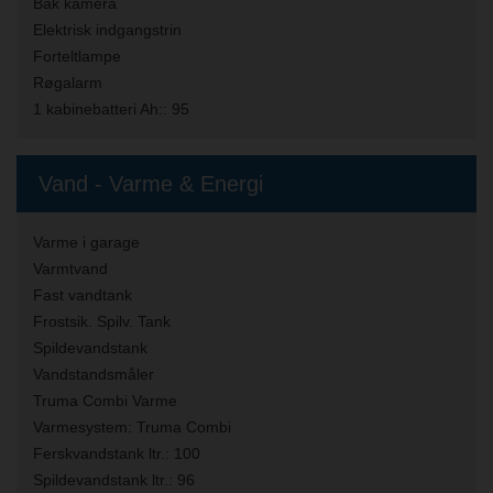
Bak kamera
Elektrisk indgangstrin
Forteltlampe
Røgalarm
1 kabinebatteri Ah::
95
Vand - Varme & Energi
Varme i garage
Varmtvand
Fast vandtank
Frostsik. Spilv. Tank
Spildevandstank
Vandstandsmåler
Truma Combi Varme
Varmesystem:
Truma Combi
Ferskvandstank ltr.:
100
Spildevandstank ltr.:
96