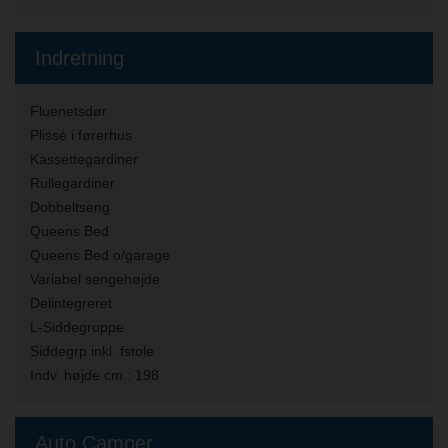
Indretning
Fluenetsdør
Plissé i førerhus
Kassettegardiner
Rullegardiner
Dobbeltseng
Queens Bed
Queens Bed o/garage
Variabel sengehøjde
Delintegreret
L-Siddegruppe
Siddegrp inkl. fstole
Indv. højde cm.:
198
Auto Camper