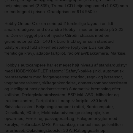
betjeningspanel (2.339), Truma LCD betjeningspanel (1.083) som
er medregnet i prisen. Grundprisen er 914.950 kr.
Hobby Ontour C er en serie på 2 forskellige layout i en lidt
smallere udgave end de andre Hobby - med en bredde på 2,23
m. Den er bygget på det nyeste Citroën chassis med en
grundmotor på 2,2l, 140 hk Euro 6 EB og er som standard
udstyret med fuld sikkerhedspakke (opfylder EUs kendte
fremtidige krav), adaptiv fartpilot, radio/navi/bakkamera, Markise.
Hobby's autocampere har et meget højt niveau af standardudstyr
med HOBBYKOMPLET såsom: “Safety”-pakke (inkl. automatisk
bremsesystem med fodgængerregistrering, regn- og lyssensor,
vognbaneassistent, skiltegenkendelse, opmærksomhedsassistent
og intelligent hastighedsassistent) Automatisk bremsning efter
kollision, Dæktrykskontrolsystem, ESP inkl. ASR, hillholder og
traktionskontrol, Fartpilot inkl. adaptiv fartpilot >30 km/t
Sidvindassistent Betjeningsknapper i rattet, Bordcomputer,
Dieseltank, 90 liter, Elektriske udvendige sidespejle, kan
opvarmes, Fører- og passagerairbag, Halogenforlygter med
kørelys, Helårsdæk M+S, Klimaanlæg, manuel med pollenfilter i
førerhuset, Opladningsbooster 30 A, Rat og gearknop i