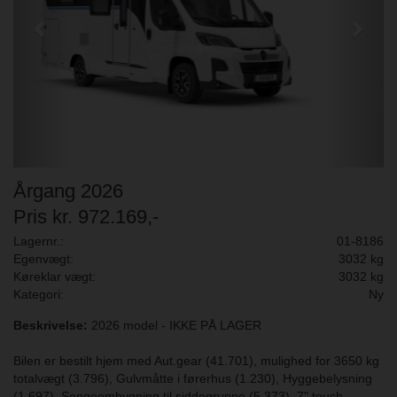
Årgang 2026
Pris kr. 972.169,-
Lagernr.:
01-8186
Egenvægt:
3032 kg
Køreklar vægt:
3032 kg
Kategori:
Ny
Beskrivelse:
2026 model - IKKE PÅ LAGER
Bilen er bestilt hjem med Aut.gear (41.701), mulighed for 3650 kg
totalvægt (3.796), Gulvmåtte i førerhus (1.230), Hyggebelysning
(1.697), Sengeombygning til siddegruppe (5.373), 7" touch