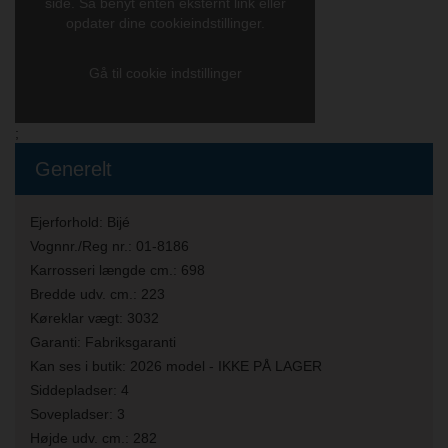
side. Så benyt enten eksternt link eller
opdater dine cookieindstillinger.
Gå til cookie indstillinger
;
Generelt
Ejerforhold:
Bijé
Vognnr./Reg nr.:
01-8186
Karrosseri længde cm.:
698
Bredde udv. cm.:
223
Køreklar vægt:
3032
Garanti:
Fabriksgaranti
Kan ses i butik:
2026 model - IKKE PÅ LAGER
Siddepladser:
4
Sovepladser:
3
Højde udv. cm.:
282