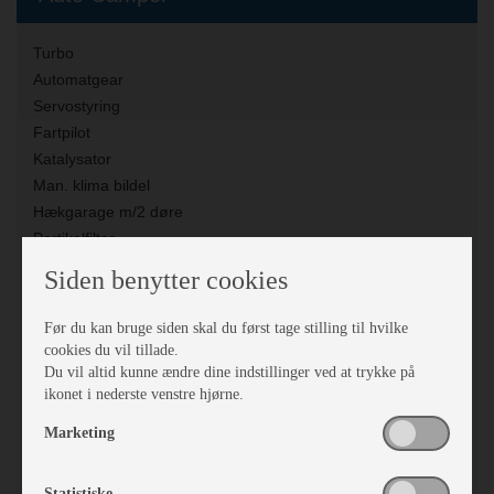
Turbo
Automatgear
Servostyring
Fartpilot
Katalysator
Man. klima bildel
Hækgarage m/2 døre
Partikelfilter
Airbag passager
Siden benytter cookies
Delintegreret
Apple Carplay
Før du kan bruge siden skal du først tage stilling til hvilke
Android Auto
cookies du vil tillade.
Kabinefabrikat:
Hobby
Du vil altid kunne ændre dine indstillinger ved at trykke på
ikonet i nederste venstre hjørne.
HK (kW):
140
Antal gear:
6
Marketing
Motor volumen:
2,2 l. Euro 6 EB
Motorfabrikat:
Citroën
Statistiske