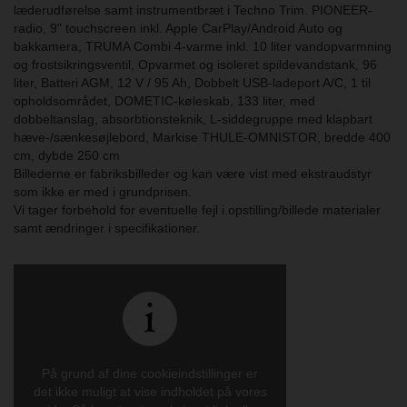
læderudførelse samt instrumentbræt i Techno Trim. PIONEER-
radio, 9" touchscreen inkl. Apple CarPlay/Android Auto og
bakkamera, TRUMA Combi 4-varme inkl. 10 liter vandopvarmning
og frostsikringsventil, Opvarmet og isoleret spildevandstank, 96
liter, Batteri AGM, 12 V / 95 Ah, Dobbelt USB-ladeport A/C, 1 til
opholdsområdet, DOMETIC-køleskab, 133 liter, med
dobbeltanslag, absorbtionsteknik, L-siddegruppe med klapbart
hæve-/sænkesøjlebord, Markise THULE-OMNISTOR, bredde 400
cm, dybde 250 cm
Billederne er fabriksbilleder og kan være vist med ekstraudstyr
som ikke er med i grundprisen.
Vi tager forbehold for eventuelle fejl i opstilling/billede materialer
samt ændringer i specifikationer.
På grund af dine cookieindstillinger er
det ikke muligt at vise indholdet på vores