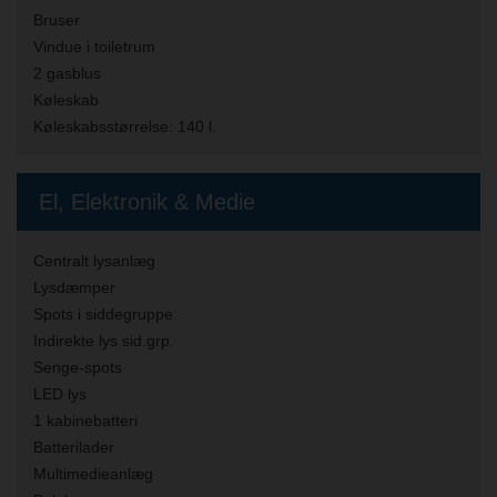
Bruser
Vindue i toiletrum
2 gasblus
Køleskab
Køleskabsstørrelse:
140 l.
El, Elektronik & Medie
Centralt lysanlæg
Lysdæmper
Spots i siddegruppe
Indirekte lys sid.grp.
Senge-spots
LED lys
1 kabinebatteri
Batterilader
Multimedieanlæg