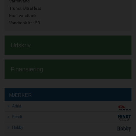
Varmtvand
Truma UltraHeat
Fast vandtank
Vandtank ltr.:
50
Udskriv
Finansiering
MÆRKER
Adria
Fendt
Hobby