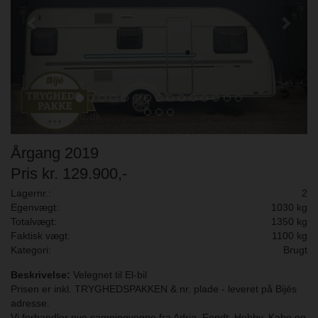
Årgang 2019
Pris kr. 129.900,-
Lagernr.:
2
Egenvægt:
1030 kg
Totalvægt:
1350 kg
Faktisk vægt:
1100 kg
Kategori:
Brugt
Beskrivelse:
Velegnet til El-bil
Prisen er inkl. TRYGHEDSPAKKEN & nr. plade - leveret på Bijés
adresse.
Vi forhandler nye campingvogne fra Adria, Fendt, Hobby, Kabe og