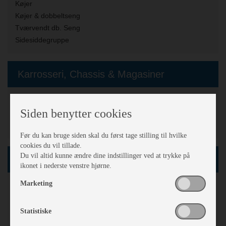
Køjer
Køjer & dobbeltseng
Tværvendt db. Seng
Sidesiddegruppe
Karrosseri, Chassis & Magasiner
Stabilisator
Siden benytter cookies
Stor tagluge
Serviceklap
Før du kan bruge siden skal du først tage stilling til hvilke
cookies du vil tillade.
Du vil altid kunne ændre dine indstillinger ved at trykke på
Køkken - Bad & Toilet
ikonet i nederste venstre hjørne.
Marketing
Toiletrum
Kassettetoilet
Brusebund
Statistiske
Bruser