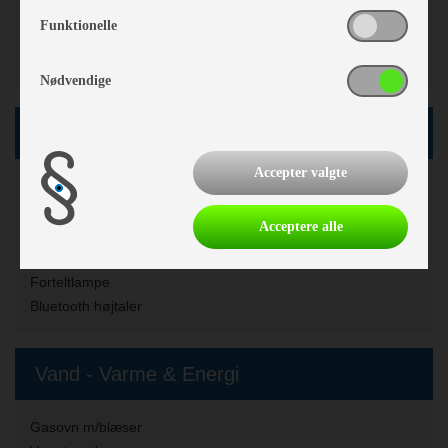
3 gasblus
Funktionelle
Køleskab
Køleskabsstørrelse:
140 l.
Nødvendige
El, Elektronik & Medie
Accepter valgte
12 V. Omformer
Batteri
Acceptere alle
Batterilader
Fladskærmsholder
Forteltlampe
Bluetooth højtaler
Vand - Varme & Energi
Gasovn m/blæser