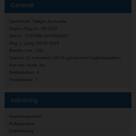
Generelt
Ejerforhold:
Sælges for kunde
Vognnr./Reg nr.:
09-2653
Stel nr.:
ZY1ERBLS0Y0034007
Reg. 1. gang:
24-04-2019
Bredde i cm.:
230
Garanti:
12 måneders 100 % garanti med tryghedspakken
Kan ses i butik:
Nu
Siddepladser:
4
Sovepladser:
7
Indretning
Kassettegardiner
Rullegardiner
Dobbeltseng