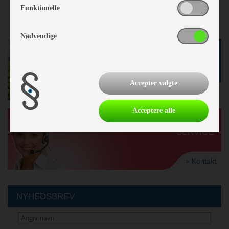
Funktionelle
Nødvendige
GODE TILBUD
I BUTIKKEN
Accepter valgte
» se tilbud
Acceptere alle
KUNDE-
SERVICE
» Kontakt
NYHEDSBREV