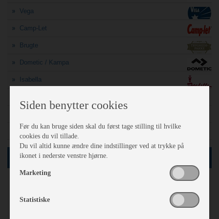
Vega
Camp-Let
Brugte
Dometic / Kampa
Isabella
A-mål søgning
Siden benytter cookies
Finansiering
Før du kan bruge siden skal du først tage stilling til hvilke
Sådan vejer politiet din campingvogn
cookies du vil tillade.
Du vil altid kunne ændre dine indstillinger ved at trykke på
ikonet i nederste venstre hjørne.
SØG
Marketing
60
Netop nu
vogne i databasen
Statistiske