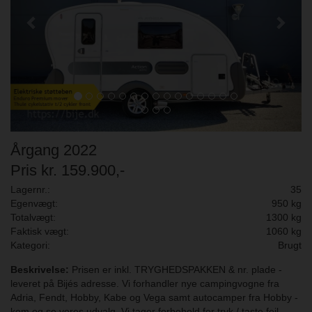
Årgang 2022
Pris kr. 159.900,-
Lagernr.:
35
Egenvægt:
950 kg
Totalvægt:
1300 kg
Faktisk vægt:
1060 kg
Kategori:
Brugt
Beskrivelse:
Prisen er inkl. TRYGHEDSPAKKEN & nr. plade -
leveret på Bijés adresse. Vi forhandler nye campingvogne fra
Adria, Fendt, Hobby, Kabe og Vega samt autocamper fra Hobby -
kom og se vores udvalg. Vi tager forbehold for tryk / taste fejl.