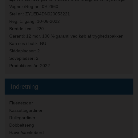
Vognnr./Reg nr.:
09-2660
Stel nr.:
ZY1ED4DN020053221
Reg. 1. gang:
10-06-2022
Bredde i cm.:
220
Garanti:
12 mdr. 100 % garanti ved køb af tryghedspakken
Kan ses i butik:
NU
Siddepladser:
2
Sovepladser:
2
Produktions år:
2022
Indretning
Fluenetsdør
Kassettegardiner
Rullegardiner
Dobbeltseng
Hæve/sænkebord