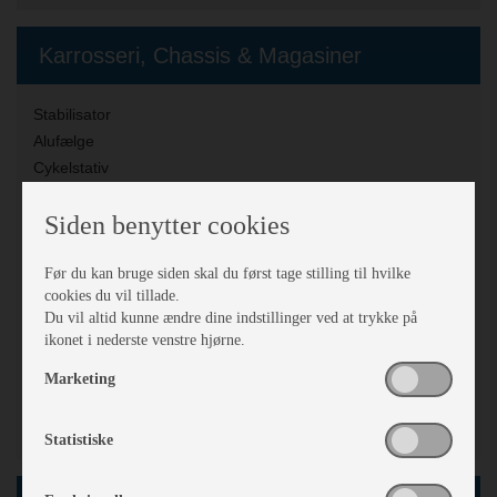
Karrosseri, Chassis & Magasiner
Stabilisator
Alufælge
Cykelstativ
Holder til 2 cykler
Siden benytter cookies
Mover
Stor tagluge
Før du kan bruge siden skal du først tage stilling til hvilke
Vindue i dør
cookies du vil tillade.
Myggenet
Du vil altid kunne ændre dine indstillinger ved at trykke på
Fluenetsdør
ikonet i nederste venstre hjørne.
Serviceklap
Marketing
Glasfibertag- og vognsider
Mover mærke:
Enduro Premium elektrisk tilkobling samt
elstøtteben
Statistiske