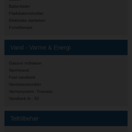
Batterilader
Fladskærmsholder
Elektriske støtteben
Forteltlampe
Vand - Varme & Energi
Gasovn m/blæser
Varmtvand
Fast vandtank
Vandstandsmåler
Varmesystem:
Trumatic
Vandtank ltr.:
50
Telttilbehør