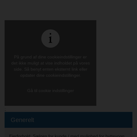
På grund af dine cookieindstillinger er
det ikke muligt at vise indholdet på vores
side. Så benyt enten eksternt link eller
opdater dine cookieindstillinger.
Gå til cookie indstillinger
;
Generelt
Ejerforhold:
Sælges for kunde / med mulighed for byttevogn